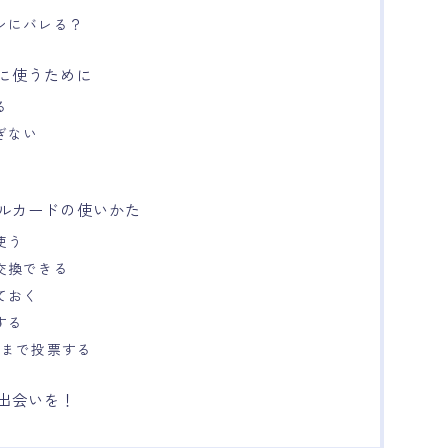
ンにバレる？
に使うために
る
ぎない
く
ルカードの使いかた
使う
交換できる
ておく
する
望まで投票する
出会いを！