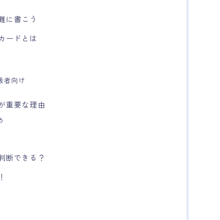
難に書こう
カードとは
級者向け
が重要な理由
め
判断できる？
！