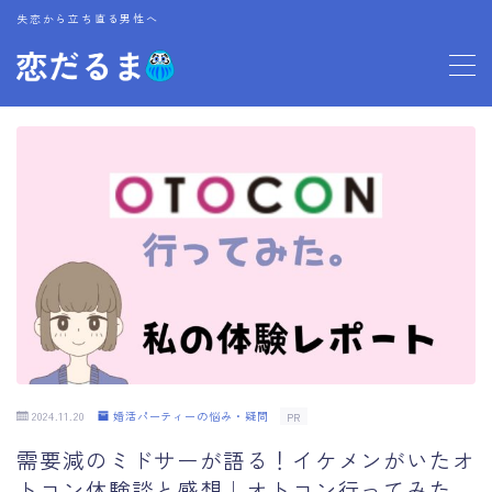
失恋から立ち直る男性へ
MENU
プロフィール
お問い合わせ
2024.11.20
婚活パーティーの悩み・疑問
PR
需要減のミドサーが語る！イケメンがいたオ
トコン体験談と感想｜オトコン行ってみた