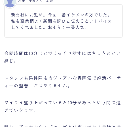
23番：小顔さん 37歳
新聞社にお勤め。今回一番イケメンの方でした。
私も職業柄よく新聞を読むと伝えるとアドバイス
してくれました。おそらく一番人気。
会話時間は10分ほどでじっくり話すにはちょうどいい
感じ。
スタッフも男性陣もカジュアルな雰囲気で婚活パーテ
Follow Me
ィーの堅苦しさはありません。
ワイワイ盛り上がっていると10分があっという間に過
ぎていきます。