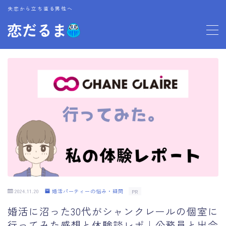
失恋から立ち直る男性へ
MENU
プロフィール
お問い合わせ
2024.11.20
婚活パーティーの悩み・疑問
PR
婚活に沼った30代がシャンクレールの個室に
行ってみた感想と体験談レポ｜公務員と出会