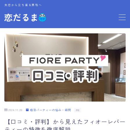
失恋から立ち直る男性へ
MENU
プロフィール
お問い合わせ
2024.11.20
婚活パーティーの悩み・疑問
PR
【口コミ・評判】から見えたフィオーレパー
ティーの特徴を徹底解説