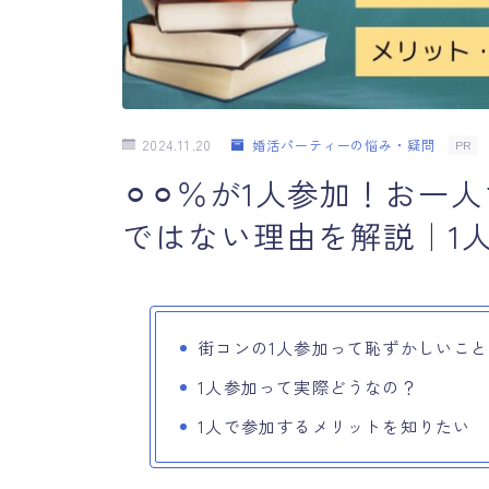
2024.11.20
婚活パーティーの悩み・疑問
PR
⚪︎⚪︎％が1人参加！お
ではない理由を解説｜1
街コンの1人参加って恥ずかしいこ
1人参加って実際どうなの？
1人で参加するメリットを知りたい