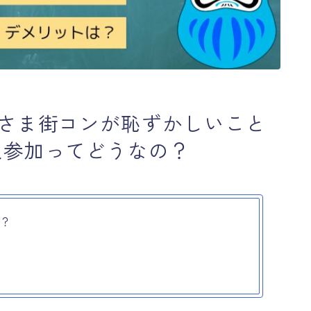
一人さま街コンが恥ずかしいこと
人参加ってどうなの？
と？