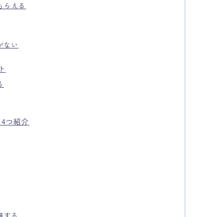
もらえる
がない
ト
る
4つ紹介
備する