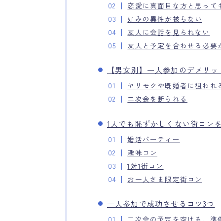
恋愛に真面目な方と思って
好みの異性が被らない
友人に会話を見られない
友人と予定を合わせる必要
【男女別】一人参加のデメリッ
ヤリモクや既婚者に狙われ
二次会を断られる
1人でも恥ずかしくない街コンを
婚活パーティー
趣味コン
1対1街コン
お一人さま限定街コン
一人参加で成功させるコツ3つ
二次会の予定を空ける、準