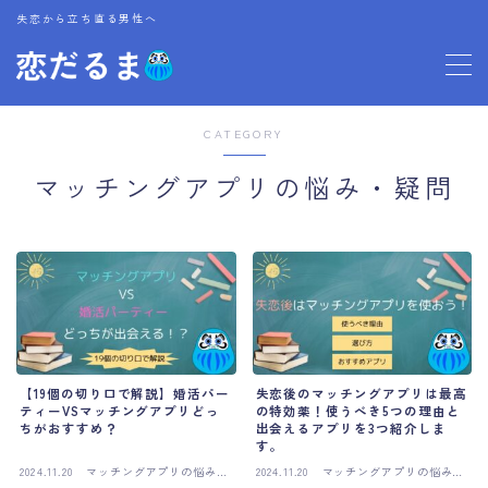
失恋から立ち直る男性へ
MENU
CATEGORY
プロフィール
マッチングアプリの悩み・疑問
お問い合わせ
【19個の切り口で解説】婚活パー
失恋後のマッチングアプリは最高
ティーVSマッチングアプリどっ
の特効薬！使うべき5つの理由と
ちがおすすめ？
出会えるアプリを3つ紹介しま
す。
2024.11.20
マッチングアプリの悩み・
2024.11.20
マッチングアプリの悩み・