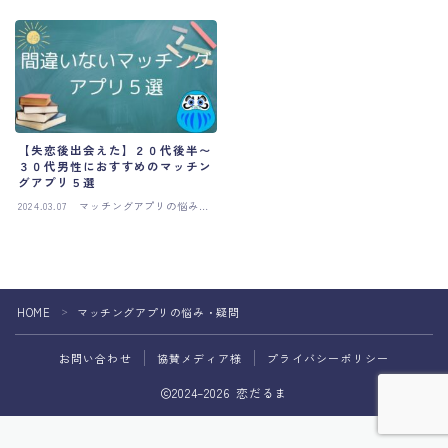
疑問
疑問
【失恋後出会えた】２０代後半〜
３０代男性におすすめのマッチン
グアプリ５選
2024.03.07
マッチングアプリの悩み・
疑問
Follow Me
HOME
マッチングアプリの悩み・疑問
＞
お問い合わせ
協賛メディア様
プライバシーポリシー
2024–2026 恋だるま